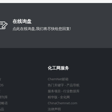
在线询盘
点此在线询盘,我们将尽快给您回复!
化工网服务
方
ChemNet邮箱
DS
热门关键字
-
产品导航
C
服务项目
-
行业数据库
期刊库
精华版
-
全化网
缩略语
ChinaChemnet.com
药品
法律声明