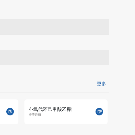
更多
4-氧代环己甲酸乙酯
4-羟
查看详细
查看详细