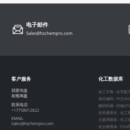
电子邮件
Sales@hzchempro.com
客户服务
化工数据库
我要询盘
化工字典
-
化学配
在线询盘
海关编码
-
中文MS
联系电话
畅销药物
-
药物AT
+17758012822
农药通用名
-
化工
EMAIL
元素周期表
-
化工
Sales@hzchempro.com
化合物母体
-
FDA