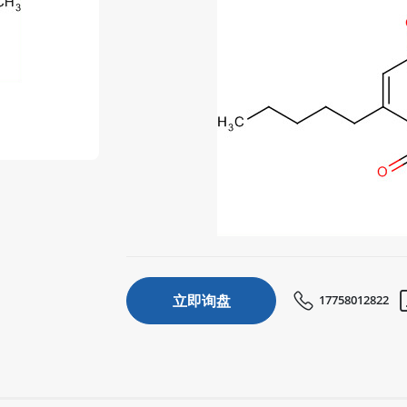
立即询盘
17758012822