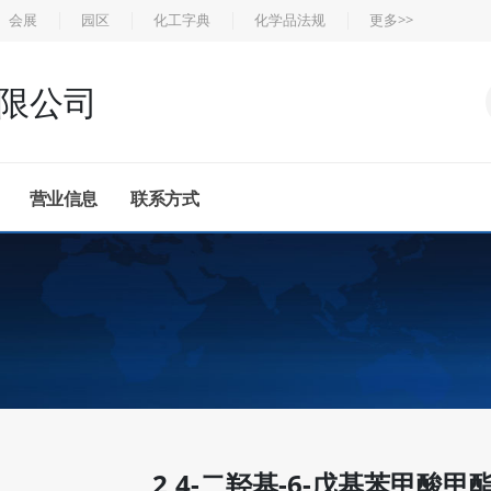
会展
园区
化工字典
化学品法规
更多>>
限公司
营业信息
联系方式
2,4-二羟基-6-戊基苯甲酸甲