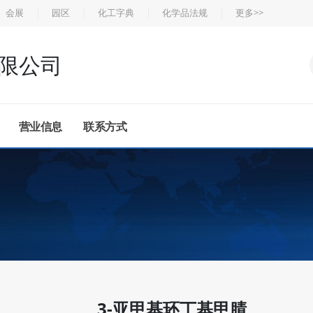
会展
园区
化工字典
化学品法规
更多>>
限公司
营业信息
联系方式
3-亚甲基环丁基甲腈