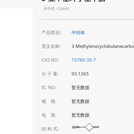
分子式：C
H
N
6
7
产品类别:
中间体
英文名称:
3-Methylenecyclobutanecarbon
CAS NO:
15760-35-7
分 子 量:
93.1265
EC NO:
暂无数据
规 格:
暂无数据
包 装:
暂无数据
结 构 式: