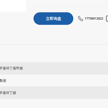
立即询盘
17758012822
亚甲基环丁基甲腈
数据
亚甲基环丁腈