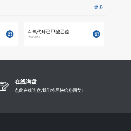
更多
4-氧代环己甲酸乙酯
4-羟
查看详细
查看详细
在线询盘
点此在线询盘,我们将尽快给您回复!