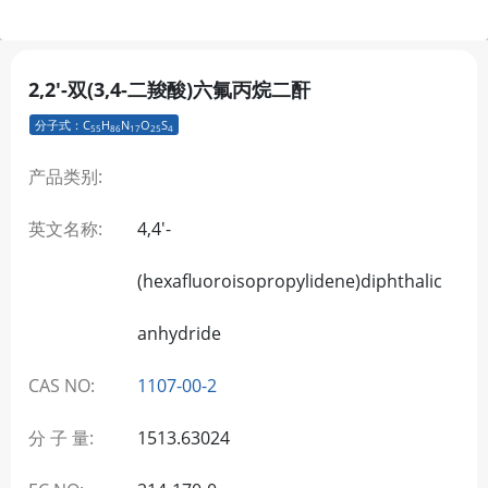
2,2'-双(3,4-二羧酸)六氟丙烷二酐
分子式：C
H
N
O
S
55
86
17
25
4
产品类别:
英文名称:
4,4'-
(hexafluoroisopropylidene)diphthalic
anhydride
CAS NO:
1107-00-2
分 子 量:
1513.63024